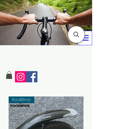
RockBros