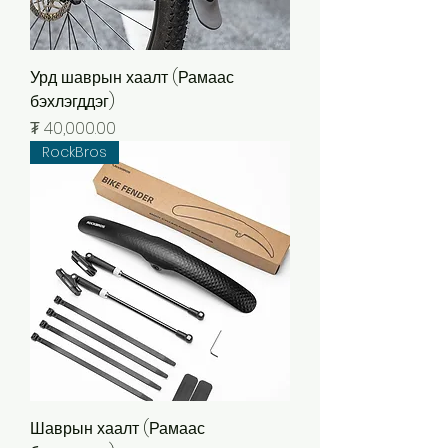
Урд шаврын хаалт (Рамаас
бэхлэгддэг)
Price
₮ 40,000.00
RockBros
Шаврын хаалт (Рамаас