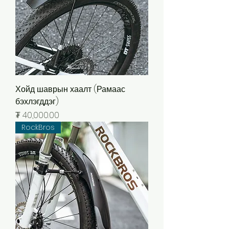
Хойд шаврын хаалт (Рамаас
бэхлэгддэг)
Price
₮ 40,000.00
RockBros