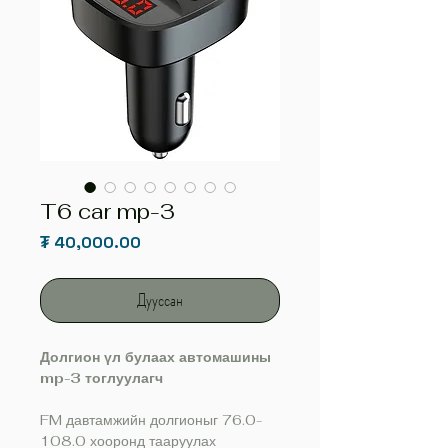
T6 car mp-3
Price
₮ 40,000.00
Дууссан
Долгион үл булаах автомашины
mp-3 тоглуулагч
FM давтамжийн долгионыг 76.0-
108.0 хооронд тааруулах