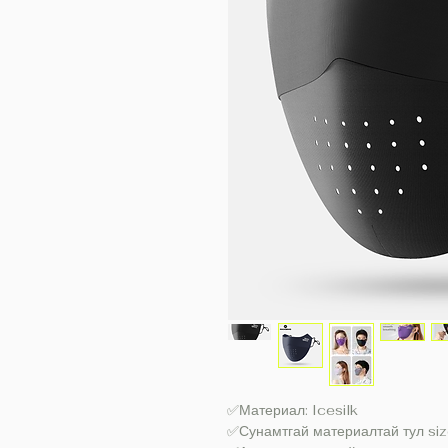
✅Материал: Icesilk
✅Сунамтгай материалтай тул siz