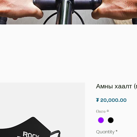
Амны хаалт (
Pric
₮ 20,000.00
Өнгө
*
Quantity
*