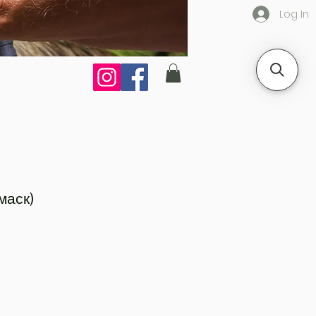
Log In
маск)
e