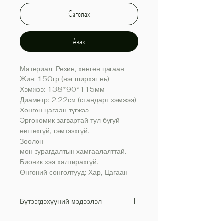
Сагслах
Авах
Материал: Резин, хөнгөн цагаан
Жин: 150гр (нэг ширхэг нь)
Хэмжээ: 138*90*115мм
Диаметр: 2.22см (стандарт хэмжээ)
Хөнгөн цагаан түгжээ
Эргономик загвартай тул бугуй
өвтгөхгүй, гэмтээхгүй.
Зөөлөн
мөн зурагдалтын хамгаалалттай.
Бионик хээ халтирахгүй.
Өнгөний сонголтууд: Хар, Цагаан
Бүтээгдэхүүний мэдээлэл
Материал: Резин, хөнгөн цагаан