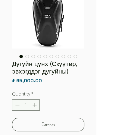
Дугуйн цүнх (Скүүтер,
эвхэгддэг дугуйны)
Price
₮ 65,000.00
Quantity
*
Сагслах