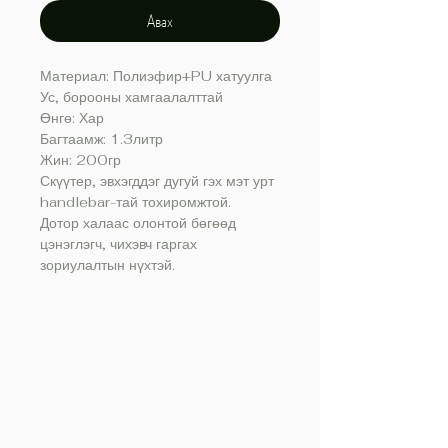
Авах
Материал: Полиэфир+PU хатуулга
Ус, борооны хамгаалалттай
Өнгө: Хар
Багтаамж: 1.3литр
Жин: 200гр
Скүүтер, эвхэгддэг дугуй гэх мэт урт
handlebar-тай тохиромжтой.
Дотор халаас олонтой бөгөөд
цэнэглэгч, чихэвч гаргах
зориулалтын нүхтэй.