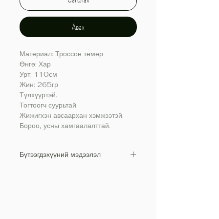
Авах
Материал: Троссон төмөр
Өнгө: Хар
Урт: 110см
Жин: 265гр
Түлхүүртэй.
Тогтоогч суурьтай.
Жижигхэн авсаархан хэмжээтэй.
Бороо, усны хамгаалалттай.
Бүтээгдэхүүний мэдээлэл
Материал: Троссон төмөр
Өнгө: Хар
Урт: 110см
Жин: 265гр
Түлхүүртэй.