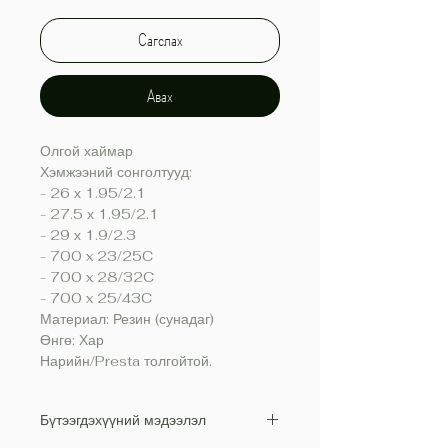
Сагслах
Авах
Олгой хаймар
Хэмжээний сонголтууд:
- 26 х 1.95/2.1
- 27.5 х 1.95/2.1
- 29 х 1.9/2.3
- 700 x 23/25C
- 700 x 28/32C
- 700 x 25/43C
Материал: Резин (сунадаг)
Өнгө: Хар
Нарийн/Presta толгойтой.
Бүтээгдэхүүний мэдээлэл