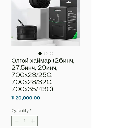
Олгой хаймар (26инч,
27.5инч, 29инч,
700x23/25C,
700x28/32C,
700x35/43C)
Price
₮ 20,000.00
Quantity
*