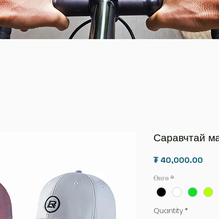
Саравчтай м
Pric
₮ 40,000.00
Өнгө
*
Quantity
*