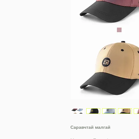
Саравчтай малгай