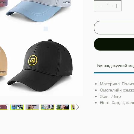
Бүтээгдэхүүний мэ
Материал: Поли
Өмсгөлийн хэмж
Жин: 78гр
Өнгө: Хар, Цагаа