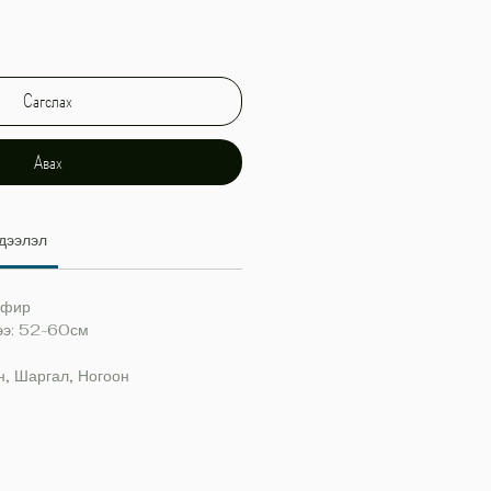
Сагслах
Авах
дээлэл
эфир
ээ: 52-60см
н, Шаргал, Ногоон