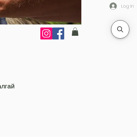
Log In
алгай
e