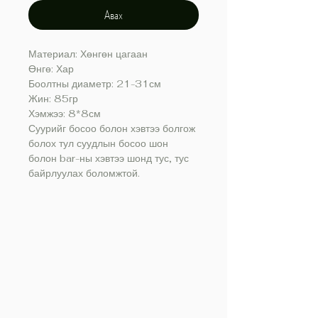
Авах
Материал: Хөнгөн цагаан
Өнгө: Хар
Боолтны диаметр: 21-31см
Жин: 85гр
Хэмжээ: 8*8см
Суурийг босоо болон хэвтээ болгож
болох тул суудлын босоо шон
болон bar-ны хэвтээ шонд тус, тус
байрлуулах боломжтой.