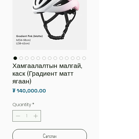
Хамгаалалтын малгай,
каск (Градиент матт
ягаан)
Price
₮ 140,000.00
Quantity
*
Сагслах