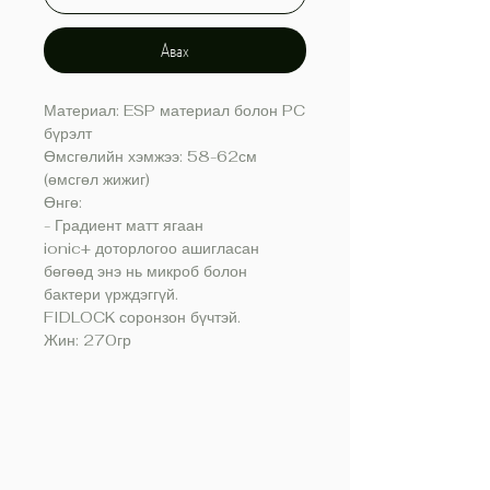
Авах
Материал: ESP материал болон PC
бүрэлт
Өмсгөлийн хэмжээ: 58-62см
(өмсгөл жижиг)
Өнгө:
- Градиент матт ягаан
ionic+ доторлогоо ашигласан
бөгөөд энэ нь микроб болон
бактери үрждэггүй.
FIDLOCK соронзон бүчтэй.
Жин: 270гр