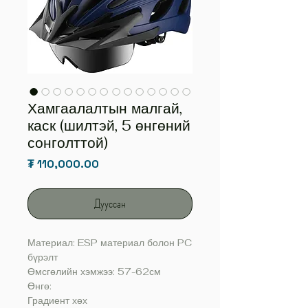
Хамгаалалтын малгай,
каск (шилтэй, 5 өнгөний
сонголттой)
Price
₮ 110,000.00
Дууссан
Материал: ESP материал болон PC
бүрэлт
Өмсгөлийн хэмжээ: 57-62см
Өнгө:
Градиент хөх