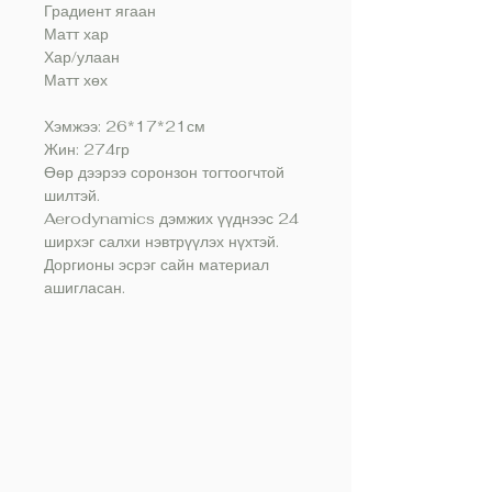
Градиент ягаан
Матт хар
Хар/улаан
Матт хөх
Хэмжээ: 26*17*21см
Жин: 274гр
Өөр дээрээ соронзон тогтоогчтой
шилтэй.
Aerodynamics дэмжих үүднээс 24
ширхэг салхи нэвтрүүлэх нүхтэй.
Доргионы эсрэг сайн материал
ашигласан.