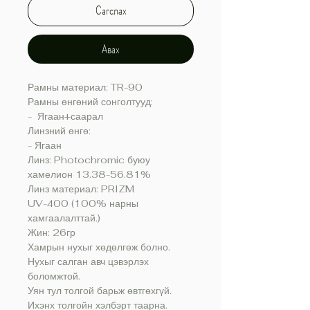
Сагслах
Авах
Рамны материал: TR-90
Рамны өнгөний сонголтууд:
- Ягаан+саарал
Линзний өнгө:
- Ягаан
Линз: Photochromic буюу
хамелион 13.38-56.81%
Линз материал: PRIZM
UV-400 (100% нарны
хамгаалалттай.)
Жин: 26гр
Хамрын нухыг хөдөлгөж болно.
Нухыг салган авч цэвэрлэх
боломжтой.
Уян тул толгой барьж өвтгөхгүй.
Ихэнх толгойн хэлбэрт таарна.