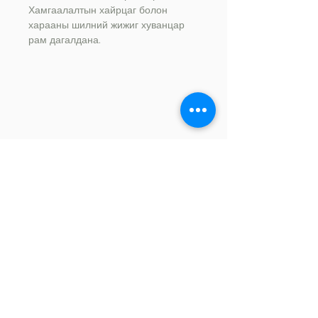
Хамгаалалтын хайрцаг болон
харааны шилний жижиг хуванцар
рам дагалдана.