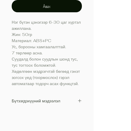
Авах
Нэг бүтэн цэнэгээр 6-30 цаг хүртэл
ажиллана.
Жин: 50гр
Материал: ABS+PC
Ус, борооны хамгаалалттай.
7 төрлөөр асна.
Суудалд болон суудлын шонд тус,
тус тогтоох боломжтой.
Хөдөлгөөн мэдрэгчтэй бөгөөд гэнэт
зогсох үед (тоормослох) гэрэл
автоматаар тодорч асах функцтэй.
Бүтээгдэхүүний мэдээлэл
Нэг бүтэн цэнэгээр 6-30 цаг хүртэл
ажиллана.
Жин: 50гр
Материал: ABS+PC