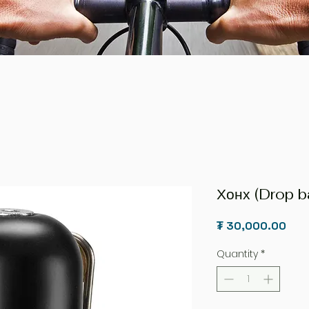
Хонх (Drop b
Pric
₮ 30,000.00
Quantity
*