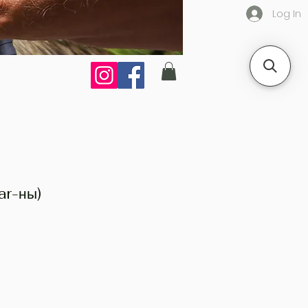
Log In
ar-ны)
e