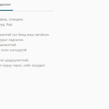
дээлэл
фир, спандекс
ууд: Хар
иалтай тул биед маш эвтэйхэн.
урыг хадгална.
аалалттай.
 олон хэсгүүдтэй.
эх цацруулагчтай.
ул нуруу гарах, сийх асуудал