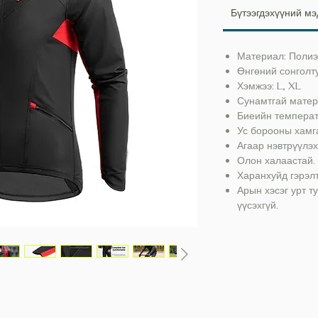
Бүтээгдэхүүний мэ
Материал: Полиэ
Өнгөний сонголт
Хэмжээ: L, XL
Сунамтгай матер
Биеийн температ
Ус борооны хамг
Агаар нэвтрүүлэх
Олон халаастай.
Харанхуйд гэрэлт
Арын хэсэг урт т
үүсэхгүй.