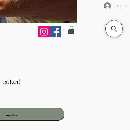
Log In
reaker)
ce
Дууссан