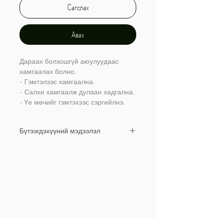
Сагслах
Авах
Дараах болзошгүй аюулуудаас
хамгаалах болно.
- Гэмтэлээс хамгаална.
- Салхи хамгаалж дулаан хадгална.
- Үе мөчийг гэмтэхээс сэргийлнэ.
Бүтээгдэхүүний мэдээлэл
Материал:
PP+Спандекс+EVA+Нейлон
Өнгөний сонголтууд: Хар-шар
Жин: 426гр
Зөөлөн материал нь нухах, холгох
зэргээр өвтгөхгүй.
Хөнгөн жинтэй.