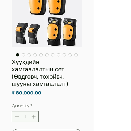
Хүүхдийн
хамгаалалтын сет
(Өвдгөвч, тохойвч,
шууны хамгаалалт)
Price
₮ 80,000.00
Quantity
*