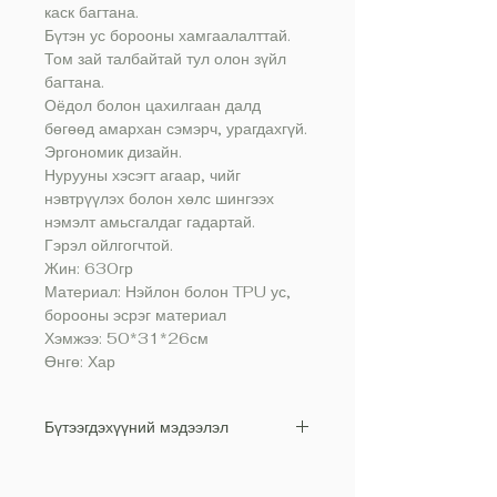
каск багтана.
Бүтэн ус борооны хамгаалалттай.
Том зай талбайтай тул олон зүйл
багтана.
Оёдол болон цахилгаан далд
бөгөөд амархан сэмэрч, урагдахгүй.
Эргономик дизайн.
Нурууны хэсэгт агаар, чийг
нэвтрүүлэх болон хөлс шингээх
нэмэлт амьсгалдаг гадартай.
Гэрэл ойлгогчтой.
Жин: 630гр
Материал: Нэйлон болон TPU ус,
борооны эсрэг материал
Хэмжээ: 50*31*26см
Өнгө: Хар
Бүтээгдэхүүний мэдээлэл
Том хэмжээтэй тул мотоциклийн
каск багтана.