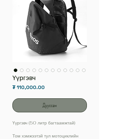
Үүргэвч
Price
₮ 110,000.00
Дууссан
Үүргэвч (50 литр багтаамжтай)
Том хэмжээтэй тул мотоциклийн