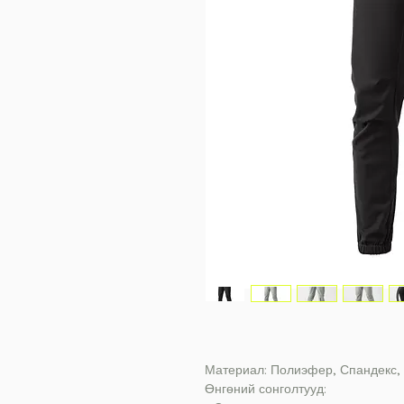
Материал: Полиэфер, Спандекс,
Өнгөний сонголтууд: