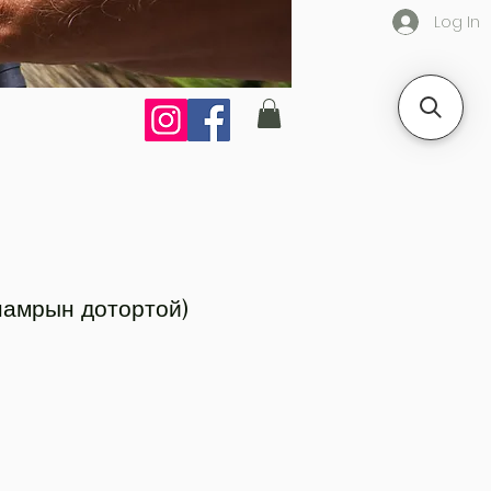
Log In
намрын дотортой)
ce